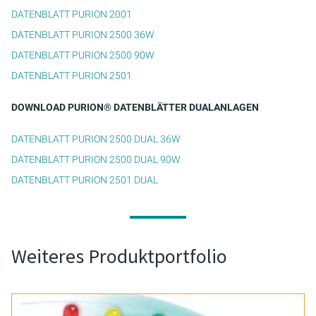
DATENBLATT PURION 2001
PURION 2500 36 W DUAL
DATENBLATT PURION 2500 36W
DATENBLATT PURION 2500 90W
PURION 2500 90 W DUAL
DATENBLATT PURION 2501
PURION 2500 H DUAL
DOWNLOAD PURION® DATENBLÄTTER DUALANLAGEN
PURION 2501 DUAL
DATENBLATT PURION 2500 DUAL 36W
DATENBLATT PURION 2500 DUAL 90W
PURION 2501 H DUAL
DATENBLATT PURION 2501 DUAL
PURION DVGW ZERT
PURION DVGW ZERT ALL-IN-ONE
Weiteres Produktportfolio