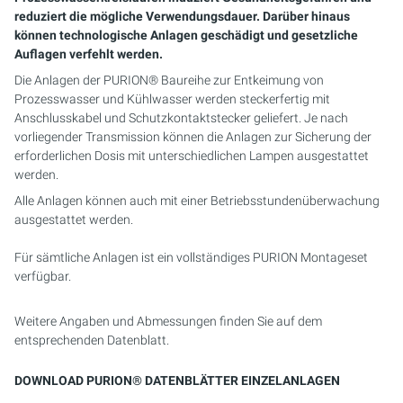
PURION 2500 36W
PURION 1000 H
PURION DVGW ZERT
PURION 2501 PVC-U
PURION 2500 90W PRO
PURION 2500 90 W DUAL
SICHERHEITSHALTERUNG
MEHRSTRAHLERANLAGEN
reduziert die mögliche Verwendungsdauer. Darüber hinaus
können technologische Anlagen geschädigt und gesetzliche
PURION 2500 90W
PURION 2000
PURION DVGW ZERT ALL-IN-ONE
PURION 2501 H
PURION 2500 36 W DUAL
PURION 2501 DUAL
KOMPAKTANLAGEN
Auflagen verfehlt werden.
Die Anlagen der PURION® Baureihe zur Entkeimung von
PURION 2500 H
PURION 2500 36 W
PURION 2501 DUAL
PURION 2500 90 W DUAL
STEUERUNGSSCHRÄNKE
Prozesswasser und Kühlwasser werden steckerfertig mit
Anschlusskabel und Schutzkontaktstecker geliefert. Je nach
PURION 1000 DUAL
PURION 2500 90 W
PURION 2501 DUAL PVC-U
MONTAGESET
vorliegender Transmission können die Anlagen zur Sicherung der
erforderlichen Dosis mit unterschiedlichen Lampen ausgestattet
werden.
PURION 2500 36 W DUAL
PURION 2500 36W PRO
PURION 2501 H DUAL
SERVICE-KIT
Alle Anlagen können auch mit einer Betriebsstundenüberwachung
ausgestattet werden.
PURION 2500 90 W DUAL
PURION 2500 90W PRO
RFERENZ MEERES AQUARIUM
Für sämtliche Anlagen ist ein vollständiges PURION Montageset
PURION 2500 H DUAL
PURION 2500 H
verfügbar.
PURION DVGW ZERT
PURION 2501
Weitere Angaben und Abmessungen finden Sie auf dem
entsprechenden Datenblatt.
PURION DVGW ZERT ALL-IN-ONE
PURION 2501 H
DOWNLOAD PURION® DATENBLÄTTER EINZELANLAGEN
PURION AQUA ACTIVE
PURION 1000 DUAL