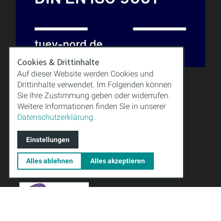
Cookies & Drittinhalte
Auf dieser Website werden Cookies und
Drittinhalte verwendet. Im Folgenden können
QUALITÄT
Sie Ihre Zustimmung geben oder widerrufen.
WISSEN
Weitere Informationen finden Sie in unserer
DOWNLOAD
Datenschutzerklärung.
IMPRESSUM
AGB
Einstellungen
DATENSCHUTZ
Alles ablehnen
Alles akzeptieren