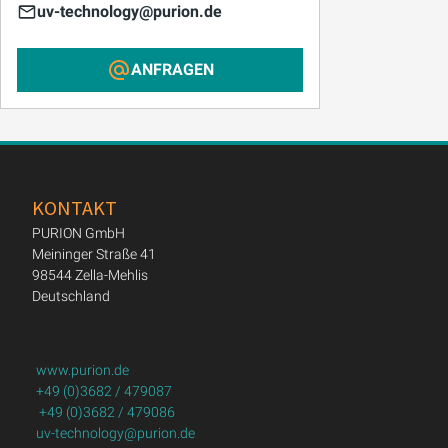
uv-technology@purion.de
ANFRAGEN
KONTAKT
PURION GmbH
Meininger Straße 41
98544 Zella-Mehlis
Deutschland
www.purion.de
+49 (0)3682 / 479087
+49 (0)3682 / 479086
uv-technology@purion.de