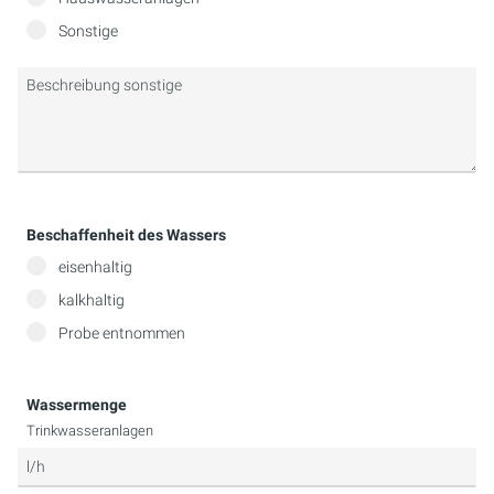
AQUAKULTUR & AQUARISTIK
MEHRSTRAHLERANLAGEN
Sonstige
ABWASSER
KOMPAKTANLAGEN
MOBILE ANWENDUNGEN
STEUERUNGSSCHRÄNKE
PROZESS-/ KÜHLWASSER
MONTAGESET
KÜHL-SCHMIEREMULSIONEN KRAFTSTOFFE
SERVICE-KIT
Beschaffenheit des Wassers
eisenhaltig
TANKENTKEIMUNG
kalkhaltig
Probe entnommen
Wassermenge
Trinkwasseranlagen