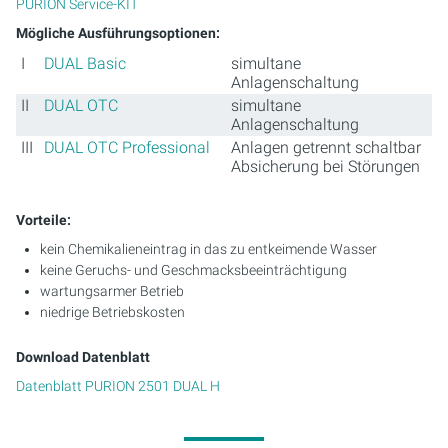
PURION Service-KIT
Mögliche Ausführungsoptionen:
I
DUAL Basic
simultane
Anlagenschaltung
II
DUAL OTC
simultane
Anlagenschaltung
III
DUAL OTC Professional
Anlagen getrennt schaltbar
Absicherung bei Störungen
Vorteile:
kein Chemikalieneintrag in das zu entkeimende Wasser
keine Geruchs- und Geschmacksbeeinträchtigung
wartungsarmer Betrieb
niedrige Betriebskosten
Download Datenblatt
Datenblatt PURION 2501 DUAL H