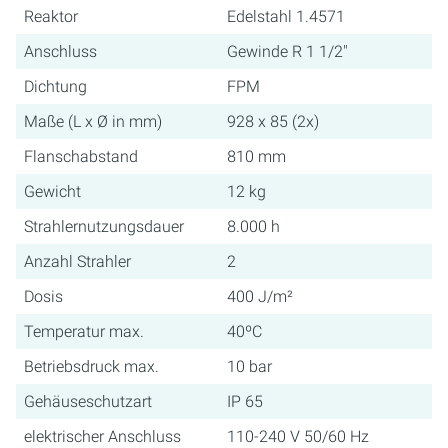
Reaktor
Edelstahl 1.4571
Anschluss
Gewinde R 1 1/2"
Dichtung
FPM
Maße (L x Ø in mm)
928 x 85 (2x)
Flanschabstand
810 mm
Gewicht
12 kg
Strahlernutzungsdauer
8.000 h
Anzahl Strahler
2
Dosis
400 J/m²
Temperatur max.
40ºC
Betriebsdruck max.
10 bar
Gehäuseschutzart
IP 65
elektrischer Anschluss
110-240 V 50/60 Hz