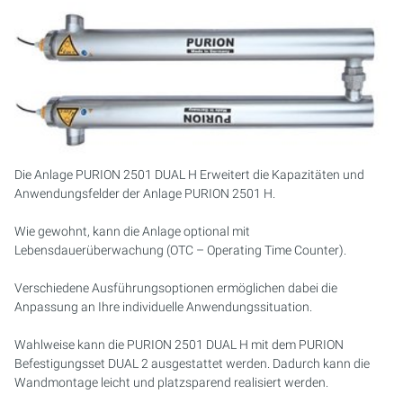
PURION 2500 36 W DUAL
PURION 2500 90 W DUAL
PURION 2500 H DUAL
PURION 2501 DUAL
Die Anlage PURION 2501 DUAL H Erweitert die Kapazitäten und
Anwendungsfelder der Anlage PURION 2501 H.
PURION 2501 H DUAL
Wie gewohnt, kann die Anlage optional mit
PURION DVGW ZERT
Lebensdauerüberwachung (OTC – Operating Time Counter).
Verschiedene Ausführungsoptionen ermöglichen dabei die
PURION DVGW ZERT ALL-IN-ONE
Anpassung an Ihre individuelle Anwendungssituation.
Wahlweise kann die PURION 2501 DUAL H mit dem PURION
Befestigungsset DUAL 2 ausgestattet werden. Dadurch kann die
Wandmontage leicht und platzsparend realisiert werden.