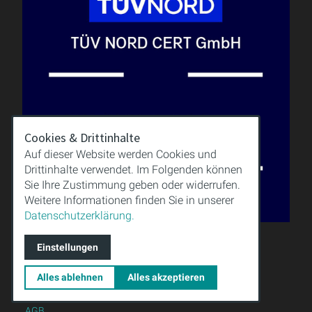
Cookies & Drittinhalte
Auf dieser Website werden Cookies und
Drittinhalte verwendet. Im Folgenden können
Sie Ihre Zustimmung geben oder widerrufen.
Weitere Informationen finden Sie in unserer
Datenschutzerklärung.
Einstellungen
QUALITÄT
WISSEN
Alles ablehnen
Alles akzeptieren
DOWNLOAD
IMPRESSUM
AGB