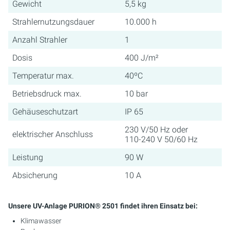
Gewicht
5,5 kg
Strahlernutzungsdauer
10.000 h
Anzahl Strahler
1
Dosis
400 J/m²
Temperatur max.
40ºC
Betriebsdruck max.
10 bar
Gehäuseschutzart
IP 65
230 V/50 Hz oder
elektrischer Anschluss
110-240 V 50/60 Hz
Leistung
90 W
Absicherung
10 A
Unsere UV-Anlage PURION® 2501 findet ihren Einsatz bei:
Klimawasser