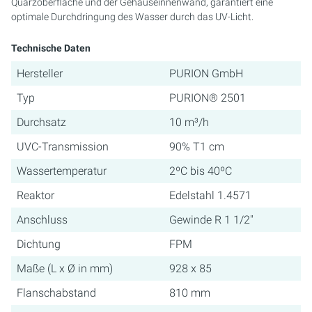
Quarzoberfläche und der Gehäuseinnenwand, garantiert eine
optimale Durchdringung des Wasser durch das UV-Licht.
Technische Daten
Hersteller
PURION GmbH
Typ
PURION® 2501
Durchsatz
10 m³/h
UVC-Transmission
90% T1 cm
Wassertemperatur
2ºC bis 40ºC
Reaktor
Edelstahl 1.4571
Anschluss
Gewinde R 1 1/2"
Dichtung
FPM
Maße (L x Ø in mm)
928 x 85
Flanschabstand
810 mm