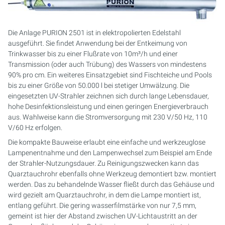
PURION 2500 36 W DUAL
Die Anlage PURION 2501 ist in elektropolierten Edelstahl
PURION 2500 90 W DUAL
ausgeführt. Sie findet Anwendung bei der Entkeimung von
Trinkwasser bis zu einer Flußrate von 10m³/h und einer
Transmission (oder auch Trübung) des Wassers von mindestens
PURION 2500 H DUAL
90% pro cm. Ein weiteres Einsatzgebiet sind Fischteiche und Pools
bis zu einer Größe von 50.000 l bei stetiger Umwälzung. Die
PURION 2501 DUAL
eingesetzten UV-Strahler zeichnen sich durch lange Lebensdauer,
hohe Desinfektionsleistung und einen geringen Energieverbrauch
PURION 2501 H DUAL
aus. Wahlweise kann die Stromversorgung mit 230 V/50 Hz, 110
V/60 Hz erfolgen.
PURION DVGW ZERT
Die kompakte Bauweise erlaubt eine einfache und werkzeuglose
Lampenentnahme und den Lampenwechsel zum Beispiel am Ende
der Strahler-Nutzungsdauer. Zu Reinigungszwecken kann das
PURION DVGW ZERT ALL-IN-ONE
Quarztauchrohr ebenfalls ohne Werkzeug demontiert bzw. montiert
werden. Das zu behandelnde Wasser fließt durch das Gehäuse und
wird gezielt am Quarztauchrohr, in dem die Lampe montiert ist,
entlang geführt. Die gering wasserfilmstärke von nur 7,5 mm,
gemeint ist hier der Abstand zwischen UV-Lichtaustritt an der