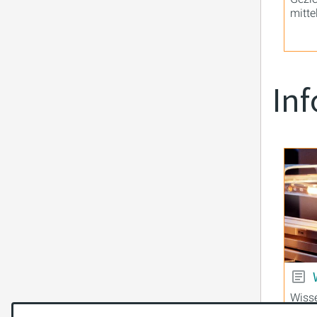
mitte
In
Wisse
unser