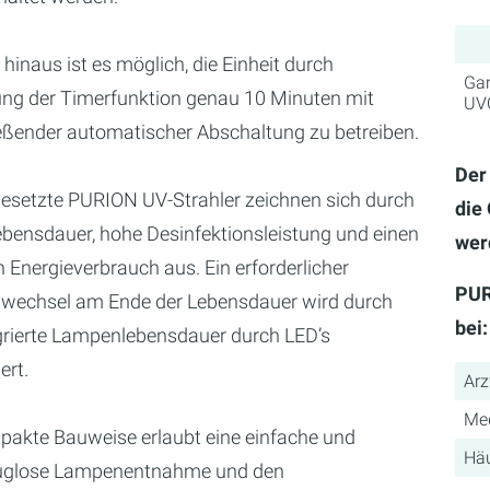
hinaus ist es möglich, die Einheit durch
Gar
ng der Timerfunktion genau 10 Minuten mit
UVC
eßender automatischer Abschaltung zu betreiben.
Der
gesetzte PURION UV-Strahler zeichnen sich durch
die
ebensdauer, hohe Desinfektionsleistung und einen
wer
 Energieverbrauch aus. Ein erforderlicher
PUR
echsel am Ende der Lebensdauer wird durch
bei:
egrierte Lampenlebensdauer durch LED’s
ert.
Arz
Med
pakte Bauweise erlaubt eine einfache und
Häu
uglose Lampenentnahme und den