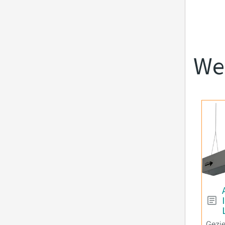
Wei
Gezie