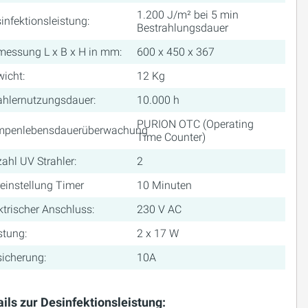
1.200 J/m² bei 5 min
infektionsleistung:
Bestrahlungsdauer
essung L x B x H in mm:
600 x 450 x 367
icht:
12 Kg
ahlernutzungsdauer:
10.000 h
PURION OTC (Operating
mpenlebensdauerüberwachung
Time Counter)
ahl UV Strahler:
2
einstellung Timer
10 Minuten
ktrischer Anschluss:
230 V AC
stung:
2 x 17 W
icherung:
10A
ails zur Desinfektionsleistung: