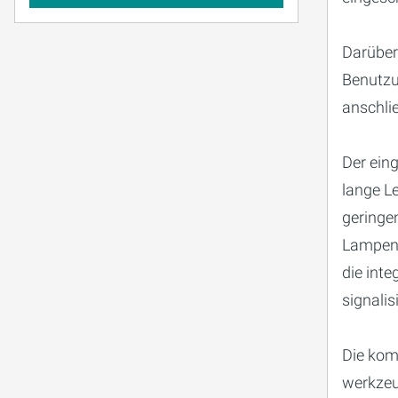
Darüber 
Benutzu
anschli
Der ein
lange L
geringen
Lampenw
die int
signalisi
Die kom
werkze