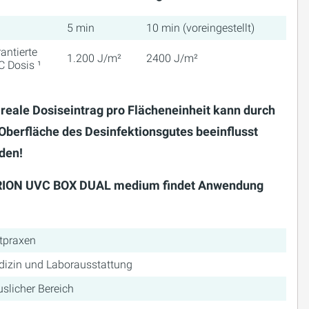
5 min
10 min (voreingestellt)
antierte
1.200 J/m²
2400 J/m²
 Dosis ¹
 reale Dosiseintrag pro Flächeneinheit kann durch
 Oberfläche des Desinfektionsgutes beeinflusst
den!
ION UVC BOX DUAL medium findet Anwendung
tpraxen
izin und Laborausstattung
slicher Bereich