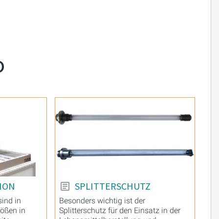
o
ION
SPLITTERSCHUTZ
ind in
Besonders wichtig ist der
ößen in
Splitterschutz für den Einsatz in der