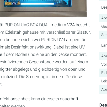
Des
Abm
rät PURION UVC BOX DUAL medium V2A besteht
Gew
em Edelstahlgehäuse mit verschließbarer Glastür.
Str
ren befinden sich zwei PURION UV-Lampen für
La
imale Desinfektionswirkung. Dabei ist eine UV-
uf dem Boden und eine an der Decke montiert.
Anz
desinfizierenden Gegenstände werden auf einem
Vor
lgitter abgelegt und gleichzeitig von oben und
Ele
sinfiziert. Die Steuerung ist in dem Gehäuse
Lei
t.
Abs
nfektionseinheit kann einerseits dauerhaft
Det
haltet werden.