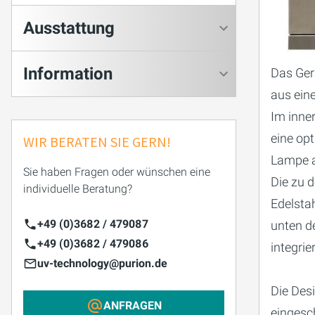
Ausstattung
Information
Das Ge
aus ein
Im inne
eine opt
WIR BERATEN SIE GERN!
Lampe a
Sie haben Fragen oder wünschen eine
Die zu 
individuelle Beratung?
Edelstah
+49 (0)3682 / 479087
unten de
+49 (0)3682 / 479086
integrier
uv-technology@purion.de
Die Desi
ANFRAGEN
eingesc