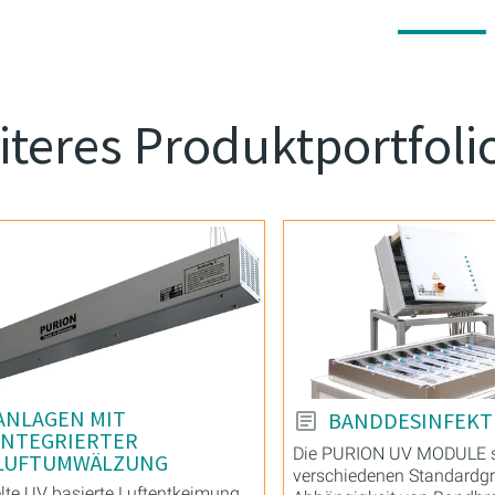
teres Produktportfoli
ANLAGEN MIT
BANDDESINFEKT
INTEGRIERTER
Die PURION UV MODULE s
LUFTUMWÄLZUNG
verschiedenen Standardgr
lte UV basierte Luftentkeimung