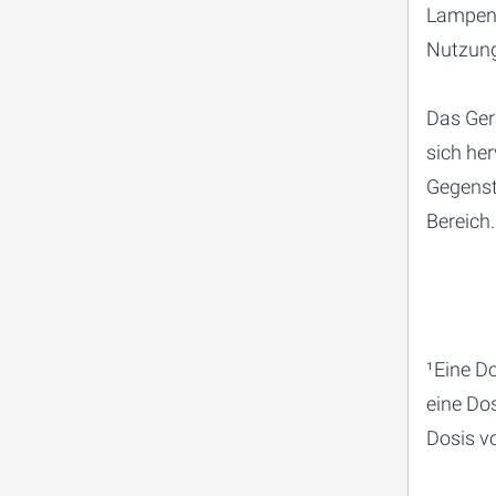
Lampenw
Nutzung
Das Ge
sich her
Gegenst
Bereich.
¹Eine Do
eine Dos
Dosis v