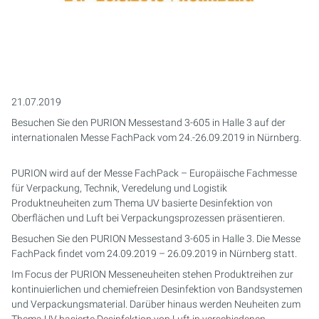
PURION 2500 36W
PURION 1000 H
PURION DVGW ZERT
PURION 2501 PVC-U
PURION 2500 90W PRO
MOBILE CONCEPT
PURION 2500 90 W DUAL
SICHERHEITSHALTERUNG
MEHRSTRAHLERANLAGEN
PURION 2500 90W
PURION 2000
PURION DVGW ZERT ALL-IN-ONE
PURION 2501 H
PURION 2500 36 W DUAL
PURION 2501 DUAL
KOMPAKTANLAGEN
PURION 2500 H
PURION 2500 36 W
PURION 2501 DUAL
PURION 2500 90 W DUAL
STEUERUNGSSCHRÄNKE
21.07.2019
PURION 1000 DUAL
PURION 2500 90 W
PURION 2501 DUAL PVC-U
MONTAGESET
Besuchen Sie den PURION Messestand 3-605 in Halle 3 auf der
internationalen Messe FachPack vom 24.-26.09.2019 in Nürnberg.
PURION 2500 36 W DUAL
PURION 2500 36W PRO
PURION 2501 H DUAL
SERVICE-KIT
PURION wird auf der Messe FachPack – Europäische Fachmesse
PURION 2500 90 W DUAL
PURION 2500 90W PRO
RFERENZ MEERES AQUARIUM
für Verpackung, Technik, Veredelung und Logistik
Produktneuheiten zum Thema UV basierte Desinfektion von
PURION 2500 H DUAL
PURION 2500 H
Oberflächen und Luft bei Verpackungsprozessen präsentieren.
Besuchen Sie den PURION Messestand 3-605 in Halle 3. Die Messe
PURION DVGW ZERT
PURION 2501
FachPack findet vom 24.09.2019 – 26.09.2019 in Nürnberg statt.
Im Focus der PURION Messeneuheiten stehen Produktreihen zur
PURION DVGW ZERT ALL-IN-ONE
PURION 2501 H
kontinuierlichen und chemiefreien Desinfektion von Bandsystemen
und Verpackungsmaterial. Darüber hinaus werden Neuheiten zum
PURION AQUA ACTIVE
PURION 1000 DUAL
Thema UV basierte Desinfektion von Luft in verschiedenen