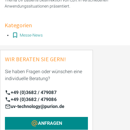
Anwendungssituationen präsentiert.
PURION 2500 36 W DUAL
Kategorien
PURION 2500 90 W DUAL
Messe-News
PURION 2500 H DUAL
PURION 2501 DUAL
WIR BERATEN SIE GERN!
PURION 2501 H DUAL
Sie haben Fragen oder wünschen eine
individuelle Beratung?
PURION DVGW ZERT
+49 (0)3682 / 479087
PURION DVGW ZERT ALL-IN-ONE
+49 (0)3682 / 479086
uv-technology@purion.de
ANFRAGEN