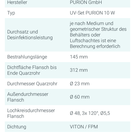
Hersteller
PURION GmbH
Typ
UV-Set PURION 10 W
je nach Medium und
geometrischer Struktur des
Durchsatz und
Behälters oder
Desinfektionsleistung
Luftschachtes ist eine
Berechnung erforderlich
Bestrahlungslänge
145 mm
Dichtfläche Flansch bis
312 mm
Ende Quarzrohr
Durchmesser Quarzrohr
Ø 23 mm
Außendurchmesser
Ø 60 mm
Flansch
Lochkreisdurchmesser
Ø 48, 3x 120°, Ø5,5
Flansch
Dichtung
VITON / FPM