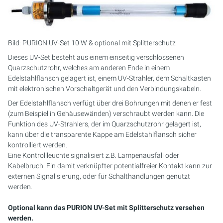
PURION 2500 36 W DUAL
PURION 2500 90 W DUAL
Bild: PURION UV-Set 10 W & optional mit Splitterschutz
Dieses UV-Set besteht aus einem einseitig verschlossenen
PURION 2500 H DUAL
Quarzschutzrohr, welches am anderen Ende in einem
Edelstahlflansch gelagert ist, einem UV-Strahler, dem Schaltkasten
mit elektronischen Vorschaltgerät und den Verbindungskabeln.
PURION 2501 DUAL
Der Edelstahlflansch verfügt über drei Bohrungen mit denen er fest
(zum Beispiel in Gehäusewänden) verschraubt werden kann. Die
PURION 2501 H DUAL
Funktion des UV-Strahlers, der im Quarzschutzrohr gelagert ist,
kann über die transparente Kappe am Edelstahlflansch sicher
PURION DVGW ZERT
kontrolliert werden.
Eine Kontrollleuchte signalisiert z.B. Lampenausfall oder
PURION DVGW ZERT ALL-IN-ONE
Kabelbruch. Ein damit verknüpfter potentialfreier Kontakt kann zur
externen Signalisierung, oder für Schalthandlungen genutzt
werden.
Optional kann das PURION UV-Set mit Splitterschutz versehen
werden.