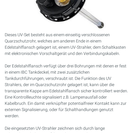
PURION 2500 36 W DUAL
PURION 2500 90 W DUAL
Dieses UV-Set besteht aus einem einseitig verschlossenen
PURION 2500 H DUAL
Quarzschutzrohr, welches am anderen Ende in einem
Edelstahlflansch gelagert ist, einem UV-Strahler, dem Schaltkasten
mit elektronischen Vorschaltgerät und den Verbindungskabeln.
PURION 2501 DUAL
Der Edelstahlflansch verfügt über drei Bohrungen mit denen er fest
PURION 2501 H DUAL
in einem IBC Tankdeckel, mit zwei zusätzlichen
Tankdurchführungen, verschraubt ist. Die Funktion des UV
PURION DVGW ZERT
Strahlers, der im Quarzschutzrohr gelagert ist, kann über die
transparente Kappe am Edelstahlflansch sicher kontrolliert werden.
PURION DVGW ZERT ALL-IN-ONE
Eine Kontrollleuchte signalisiert z.B. Lampenausfall oder
Kabelbruch. Ein damit verknüpfter potentialfreier Kontakt kann zur
externen Signalisierung, oder für Schalthandlungen genutzt
werden.
Die eingesetzten UV-Strahler zeichnen sich durch lange