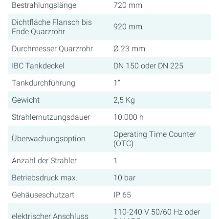
Bestrahlungslänge
720 mm
Dichtfläche Flansch bis
920 mm
Ende Quarzrohr
Durchmesser Quarzrohr
Ø 23 mm
IBC Tankdeckel
DN 150 oder DN 225
Tankdurchführung
1“
Gewicht
2,5 Kg
Strahlernutzungsdauer
10.000 h
Operating Time Counter
Überwachungsoption
(OTC)
Anzahl der Strahler
1
Betriebsdruck max.
10 bar
Gehäuseschutzart
IP 65
110-240 V 50/60 Hz oder
elektrischer Anschluss